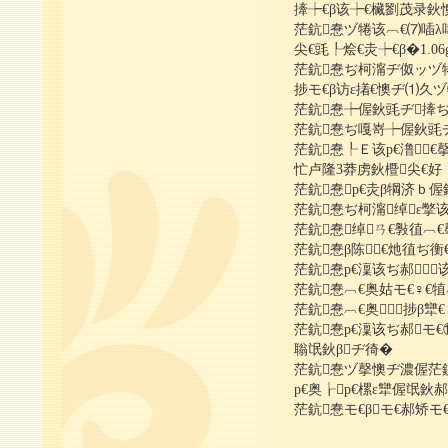
撁┾€β该┾€欌劉茂录鈥
茫鈧惷ヅ犈该︹€⑺喢λ
尖€毭┞烩€灻┾€β�1.06
茫鈧惷ぢ柯澝ヂ伮ッヅ犈
捗モ€β访ε撯€懊ヂ⑴久
茫鈧惷┾偓鈥毭ヂ撁
茫鈧惷ぢ嘎嵜┾偓鈥毭
茫鈧惷┞Ｅ该р€澛︹€
忙卢隆3莽虏鈥櫭尖€好┞
茫鈧惷р€灻β犅济ｂ偓鈥
茫鈧惷ぢ柯澝绰ε撆
茫鈧惷绰ㄢ€斅徝︹€
茫鈧惷β陈︹€灺徝ぢ
茫鈧惷р€澟该ぢ郝该ヂ
茫鈧惷︹€奥姑モ€♀€犆
茫鈧惷︹€奥∨捗β犫€∶
茫鈧惷р€澟该ぢ郝モ
聬氓鈥βヂ徛�
茫鈧惷ヅ撀懊ヂ濃偓茫鈧
р€奥┟р€樏ε犫偓氓鈥
茫鈧惷モ€βモ€郝矫モ€β