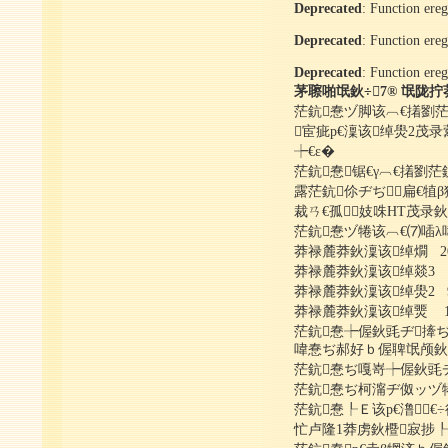
Deprecated
: Function ereg
Deprecated
: Function ereg
Deprecated
: Function ereg
茅聺啪氓鈥÷7® 氓陇
茫鈧惷ヅ脚该︹€撯劉茫鈧
宦疵р€澟该绰燢2茂录
┾€ε�
茫鈧惷锯€γ︹€撯劉
露茫鈧伱ヂぢ扁€
裁ㄢ€孤妓咮HT茂录
茫鈧惷ヅ犈该︹€⑺喢λ
莽禄麓莽鈥澟该绰燗 200
莽禄麓莽鈥澟该绰燚3 10
莽禄麓莽鈥澟该绰燢2 90
莽禄麓莽鈥澟该绰燛 10
茫鈧惷┾偓鈥毭ヂ撁ぢ
喡惷ぢ郝好ｂ偓聛氓颅鈥
茫鈧惷ぢ嘎嵜┾偓鈥毭
茫鈧惷ぢ柯澝ヂ伮ッヅ犈
茫鈧惷┞Ｅ该р€澛┾€
忙卢隆1莽虏鈥櫭寂捗┞Ｅ