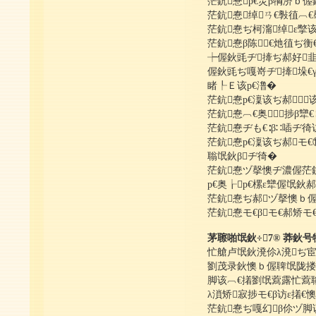
茫鈧惷р€灻β犅济ｂ偓鈥
茫鈧惷绰ㄢ€斅徝︹€
茫鈧惷ぢ柯澝绰ε撆
茫鈧惷β陈︹€灺徝ぢ
┾偓鈥毭ヂ撁ぢ郝好韭
偓鈥毭ぢ嘎嵜ヂ撁垛€γ
睹┞Ｅ该р€澛�
茫鈧惷р€澟该ぢ郝该ヂ
茫鈧惷︹€奥∨捗β犫€∶
茫鈧惷ヂも€∶β∷喢ヂ徛访
茫鈧惷р€澟该ぢ郝モ
聬氓鈥βヂ徛�
茫鈧惷ヅ撀懊ヂ濃偓茫鈧
р€奥┟р€樏ε犫偓氓鈥
茫鈧惷ぢ郝ヅ撀懊ｂ
茫鈧惷モ€βモ€郝矫モ€β
茅聺啪氓鈥÷7® 莽鈥号
忙艙卢氓鈥溌伱λ溌ぢ宦
劉茂录鈥懊ｂ偓聛氓陇搂
脚该︹€撯劉氓藛露忙藛
λ溑矫寂捗モ€β访ε撯
茫鈧惷ぢ嘎幻β伱ヅ脚