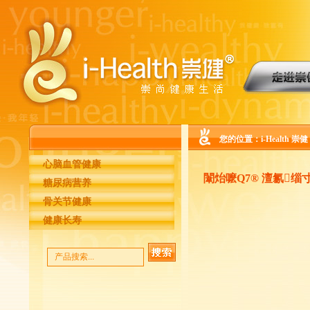
您的位置：
i-Health 崇健
心脑血管健康
闈炲嚒Q7® 澶氱
糖尿病营养
骨关节健康
健康长寿