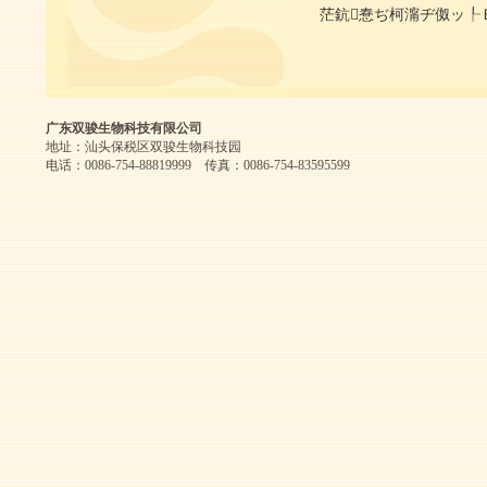
茫鈧惷ぢ柯澝ヂ伮ッ┞Ｅ
广东双骏生物科技有限公司
地址：汕头保税区双骏生物科技园
电话：0086-754-88819999 传真：0086-754-83595599