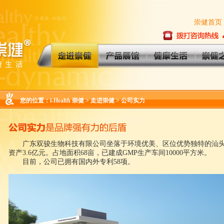
崇健首页
您的位置：
i-Health 崇健
>
走进崇健
>
公司实力
广东双骏生物科技有限公司坐落于环境优美、区位优势独特的汕头保
资产3.6亿元。占地面积68亩，已建成GMP生产车间10000平方米。
目前，公司已拥有国内外专利58项。